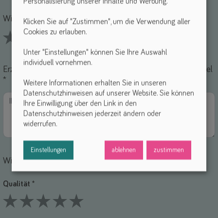
Personalisierung unserer Inhalte und Werbung.
Name *
-Mail *
Wie findest du dieses Hilfsmittel? *
Klicken Sie auf "Zustimmen", um die Verwendung aller
Cookies zu erlauben.
1 Stars
2 Stars
3 Stars
4 Stars
5 Stars
Unter "Einstellungen" können Sie Ihre Auswahl
individuell vornehmen.
Erzähle uns von deinen Erfahrungen mit diesem Hilfsmittel
*
Weitere Informationen erhalten Sie in unseren
Datenschutzhinweisen auf unserer Website. Sie können
Ihre Einwilligung über den Link in den
Datenschutzhinweisen jederzeit ändern oder
widerrufen.
Einstellungen
ablehnen
zustimmen
Wie bewertest du die einzelnen Punkte?
Qualität *
1 Stars
2 Stars
3 Stars
4 Stars
5 Stars