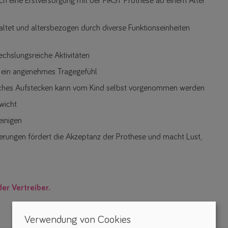
ich eine Erstversorgung mit der FIRST Prothese ab einem Alter
tet und altersbezogen durch diverse Funktionseinheiten
chslungsreiche Aktivitäten
ür ein angenehmes Tragegefühl
aches Aufstecken kann vom Kind selbst vorgenommen werden
wicht
einigen
erungen fördert die Akzeptanz der Prothese und macht Lust,
der Vertreiber.
Verwendung von Cookies