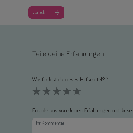
zurück
Teile deine Erfahrungen
Name *
E-Mail *
Wie findest du dieses Hilfsmittel? *
1 Stars
2 Stars
3 Stars
4 Stars
5 Stars
Erzähle uns von deinen Erfahrungen mit diesem