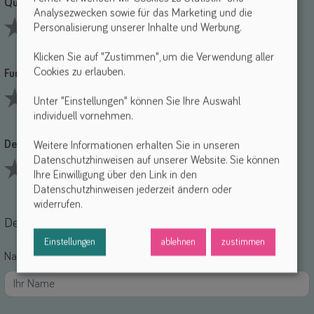
Qualität *
Analysezwecken sowie für das Marketing und die
Personalisierung unserer Inhalte und Werbung.
1 Stars
2 Stars
3 Stars
4 Stars
5 Stars
Klicken Sie auf "Zustimmen", um die Verwendung aller
Cookies zu erlauben.
Funktionalität *
Unter "Einstellungen" können Sie Ihre Auswahl
individuell vornehmen.
1 Stars
2 Stars
3 Stars
4 Stars
5 Stars
Design *
Weitere Informationen erhalten Sie in unseren
Datenschutzhinweisen auf unserer Website. Sie können
Ihre Einwilligung über den Link in den
1 Stars
2 Stars
3 Stars
4 Stars
5 Stars
Datenschutzhinweisen jederzeit ändern oder
widerrufen.
Deine Daten
Einstellungen
ablehnen
zustimmen
Name *