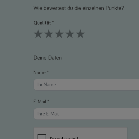
Wie bewertest du die einzelnen Punkte?
Qualität *
1 Stars
2 Stars
3 Stars
4 Stars
5 Stars
Deine Daten
Name *
E-Mail *