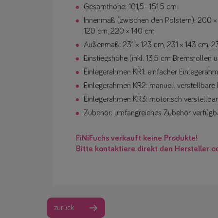
Gesamthöhe: 101,5–151,5 cm
Innenmaß (zwischen den Polstern): 200 ×
120 cm, 220 × 140 cm
Außenmaß: 231 × 123 cm, 231 × 143 cm, 23
Einstiegshöhe (inkl. 13,5 cm Bremsrollen
Einlegerahmen KR1: einfacher Einlegerahm
Einlegerahmen KR2: manuell verstellbare 
Einlegerahmen KR3: motorisch verstellbar
Zubehör: umfangreiches Zubehör verfügb
FiNiFuchs verkauft keine Produkte!
Bitte kontaktiere direkt den Hersteller o
zurück