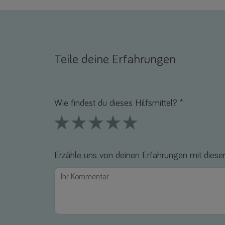
Teile deine Erfahrungen
Name *
E-Mail *
Wie findest du dieses Hilfsmittel? *
1 Stars
2 Stars
3 Stars
4 Stars
5 Stars
Erzähle uns von deinen Erfahrungen mit diesem