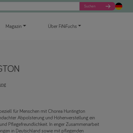
Suchen
Magazin
Über FiNiFuchs
GTON
ung
eziell für Menschen mit Chorea Huntington
chdachter Abpolsterung und Höhenverstellung ein
nd Pflegefreundlichkeit. In enger Zusammenarbeit
tungen in Deutschland sowie mit pflegenden