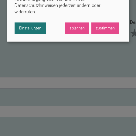
Datenschutzhinweisen jederzeit ändern oder
widerrufen.
Funktionalität *
De
Einstellungen
ablehnen
zustimmen
1 Stars
2 Stars
3 Stars
4 Stars
5 Stars
1 S