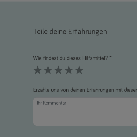
Teile deine Erfahrungen
Name *
E-Mail *
Wie findest du dieses Hilfsmittel? *
1 Stars
2 Stars
3 Stars
4 Stars
5 Stars
Erzähle uns von deinen Erfahrungen mit diesem