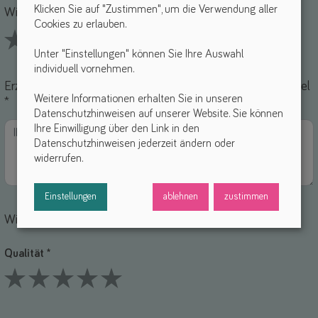
Klicken Sie auf "Zustimmen", um die Verwendung aller
Wie findest du dieses Hilfsmittel? *
Cookies zu erlauben.
Unter "Einstellungen" können Sie Ihre Auswahl
1 Stars
2 Stars
3 Stars
4 Stars
5 Stars
individuell vornehmen.
Erzähle uns von deinen Erfahrungen mit diesem Hilfsmittel
Weitere Informationen erhalten Sie in unseren
*
Datenschutzhinweisen auf unserer Website. Sie können
Ihre Einwilligung über den Link in den
Datenschutzhinweisen jederzeit ändern oder
widerrufen.
Einstellungen
ablehnen
zustimmen
Wie bewertest du die einzelnen Punkte?
Qualität *
1 Stars
2 Stars
3 Stars
4 Stars
5 Stars