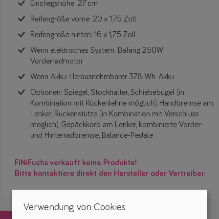
Einstiegshöhe: 27 cm
Reifengröße vorne: 20 x 1,75 Zoll
Reifengröße hinten: 16 x 1,75 Zoll
Wenn elektrisches System: Bafang 250W
Vorderradmotor
Wenn Akku: Herausnehmbarer 378-Wh-Akku
Optionen: Spiegel, Stockhalter, Schiebebügel (in
Kombination mit Rückenlehne möglich), Handbremse am
Lenker, Rückenstütze (in Kombination mit Verschluss
möglich), Gepäckkorb am Lenker, kombinierte Vorder-
und Hinterradbremse, Balance-Pedale
FiNiFuchs verkauft keine Produkte!
Bitte kontaktiere direkt den Hersteller oder Vertreiber.
Verwendung von Cookies