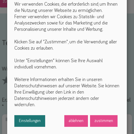
zurück
Wir verwenden Cookies, die erforderlich sind, um Ihnen
die Nutzung unserer Webseite zu ermöglichen.
Ferner verwenden wir Cookies zu Statistik- und
Analysezwecken sowie für das Marketing und die
Personalisierung unserer Inhalte und Werbung.
Teile deine Erfahrungen
Klicken Sie auf "Zustimmen", um die Verwendung aller
Cookies zu erlauben.
Unter "Einstellungen" können Sie Ihre Auswahl
Name *
-Mail *
individuell vornehmen.
Wie findest du dieses Hilfsmittel? *
Weitere Informationen erhalten Sie in unseren
Datenschutzhinweisen auf unserer Website. Sie können
1 Stars
2 Stars
3 Stars
4 Stars
5 Stars
Ihre Einwilligung über den Link in den
Datenschutzhinweisen jederzeit ändern oder
Erzähle uns von deinen Erfahrungen mit diesem Hilfsmittel
widerrufen.
*
Einstellungen
ablehnen
zustimmen