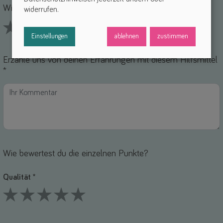
Wie findest du dieses Hilfsmittel? *
widerrufen.
Einstellungen
ablehnen
zustimmen
1 Stars
2 Stars
3 Stars
4 Stars
5 Stars
Erzähle uns von deinen Erfahrungen mit diesem Hilfsmittel
*
Wie bewertest du die einzelnen Punkte?
Qualität *
1 Stars
2 Stars
3 Stars
4 Stars
5 Stars