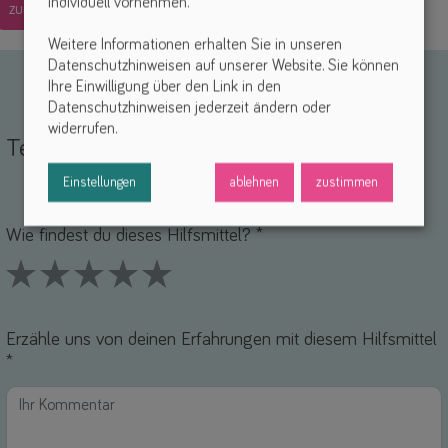
individuell vornehmen.
zurück
Weitere Informationen erhalten Sie in unseren
Datenschutzhinweisen auf unserer Website. Sie können
Ihre Einwilligung über den Link in den
Datenschutzhinweisen jederzeit ändern oder
widerrufen.
Teile deine Erfahrungen
Einstellungen
ablehnen
zustimmen
Name *
-Mail *
Wie findest du dieses Hilfsmittel? *
1 Stars
2 Stars
3 Stars
4 Stars
5 Stars
Erzähle uns von deinen Erfahrungen mit diesem Hilfsmittel
*