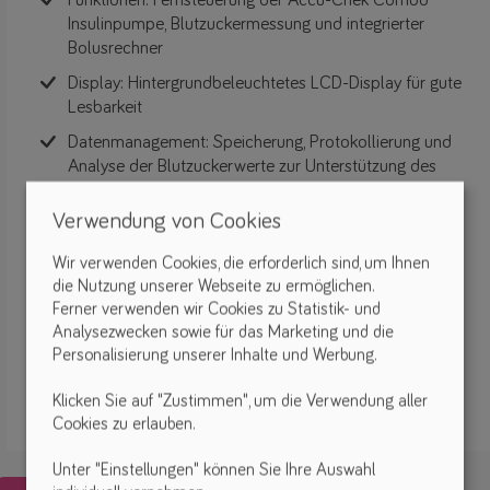
Funktionen: Fernsteuerung der Accu-Chek Combo
Insulinpumpe, Blutzuckermessung und integrierter
Bolusrechner
Display: Hintergrundbeleuchtetes LCD-Display für gute
Lesbarkeit
Datenmanagement: Speicherung, Protokollierung und
Analyse der Blutzuckerwerte zur Unterstützung des
Diabetes-Managements
Verwendung von Cookies
Infusionssets: Accu-Chek Infusionssets sind PVC- und
latexfrei
Wir verwenden Cookies, die erforderlich sind, um Ihnen
Teststreifen: Kompatibel mit Accu-Chek Aviva
die Nutzung unserer Webseite zu ermöglichen.
Teststreifen für die Blutzuckermessung
Ferner verwenden wir Cookies zu Statistik- und
Analysezwecken sowie für das Marketing und die
Personalisierung unserer Inhalte und Werbung.
FiNiFuchs verkauft keine Produkte!
Bitte kontaktiere direkt den Hersteller oder Vertreiber.
Klicken Sie auf "Zustimmen", um die Verwendung aller
Cookies zu erlauben.
Unter "Einstellungen" können Sie Ihre Auswahl