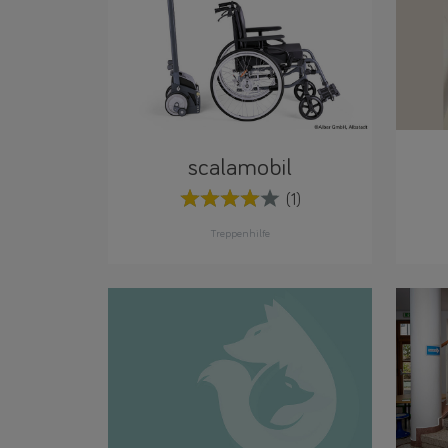
scalamobil
(1)
Treppenhilfe