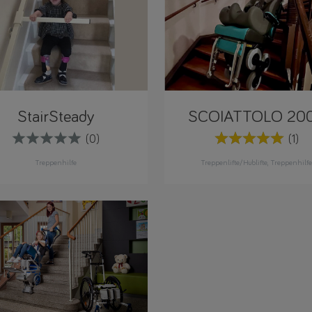
StairSteady
SCOIATTOLO 20
(0)
(1)
Treppenhilfe
Treppenlifte/Hublifte
Treppenhilfe