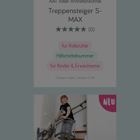
AAT Alber Antriebstechnik
Treppensteiger S-
MAX
(0)
für Rollstühle
Hilfsmittelnummer
für Kinder & Erwachsene
Treppenraupe
Treppenhilfe
NEU