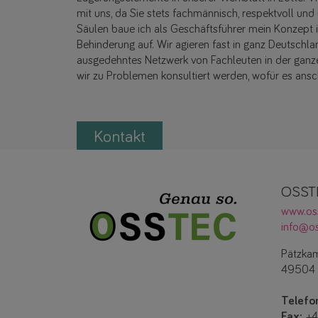
mit uns, da Sie stets fachmännisch, respektvoll und
Säulen baue ich als Geschäftsführer mein Konzept i
Behinderung auf. Wir agieren fast in ganz Deutsch
ausgedehntes Netzwerk von Fachleuten in der ganze
wir zu Problemen konsultiert werden, wofür es ans
Kontakt
OSST
www.os
info@os
Pätzka
49504 
Telefo
Fax:
+4