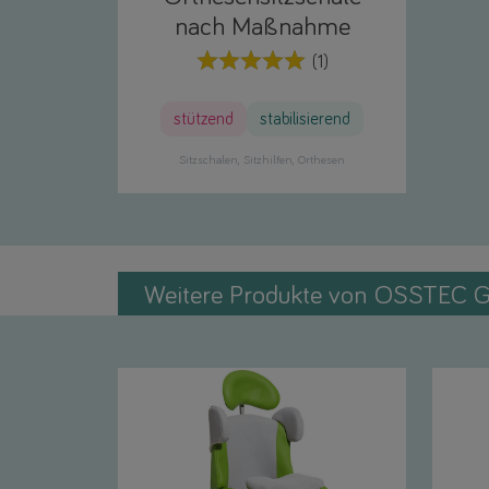
nach Maßnahme
(1)
stützend
stabilisierend
Sitzschalen
Sitzhilfen
Orthesen
Weitere Produkte von OSSTEC