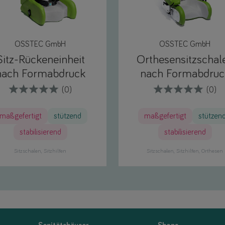
OSSTEC GmbH
OSSTEC GmbH
Sitz-Rückeneinheit
Orthesensitzschal
nach Formabdruck
nach Formabdruc
(0)
(0)
maßgefertigt
stützend
maßgefertigt
stützen
stabilisierend
stabilisierend
Sitzschalen
Sitzhilfen
Sitzschalen
Sitzhilfen
Orthesen