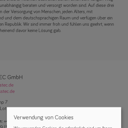
 unabhängig beraten und versorgt worden sind. Auf diese drei
n der Versorgung von Menschen, jeden Alters, mit
land und dem deutschsprachigen Raum und verfügen über ein
n Republik. Wir sind immer froh und fühlen uns geehrt, wenn
cheinend davor keine Lösung gab.
EC GmbH
stec.de
stec.de
mp 7
Lotte
Verwendung von Cookies
n:
+49 (5404) 99 433 – 10
9 (5404) 99 433 – 15