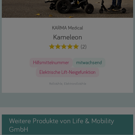
KARMA Medical
Kameleon
(2)
Hilfsmittelnummer
mitwachsend
Elektrische Lift-Neigefunktion
Rollstühle
Elektrorollstühle
Weitere Produkte von Life & Mobility
GmbH