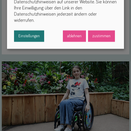
Match
Datenschutzhinweisen auf unserer Website. Sie können
Ihre Einwilligung über den Link in den
(0)
Datenschutzhinweisen jederzeit ändern oder
widerrufen.
Hilfsmittelnummer
geeignet für Sitzschalen
transportgeeignet
Einstellungen
ablehnen
zustimmen
Untergestelle