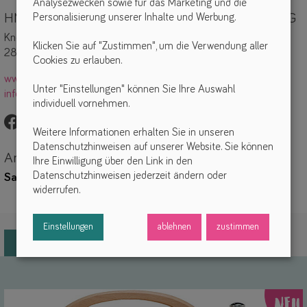
Analysezwecken sowie für das Marketing und die
Personalisierung unserer Inhalte und Werbung.
HMC Hightech Media Components GmbH & Co. KG
Knochenhauerstr. 11
Klicken Sie auf "Zustimmen", um die Verwendung aller
28195 Bremen
Cookies zu erlauben.
www.hoerbert.com
Unter "Einstellungen" können Sie Ihre Auswahl
info@hoerbert.com
individuell vornehmen.
Weitere Informationen erhalten Sie in unseren
Datenschutzhinweisen auf unserer Website. Sie können
Ansprechpartnerin
Ihre Einwilligung über den Link in den
Datenschutzhinweisen jederzeit ändern oder
Sandra Brang
widerrufen.
Einstellungen
ablehnen
zustimmen
Neuvorstellungen & Highlights
NEU