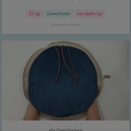
3.5 kg
Gewichtstier
handgefertigt
Körperwahrnehmung
elja Gewichtstiere