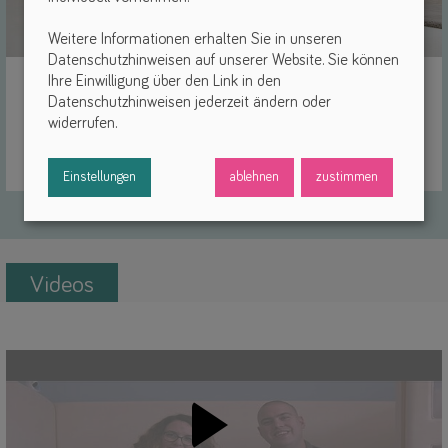
Weitere Informationen erhalten Sie in unseren
Datenschutzhinweisen auf unserer Website. Sie können
Ihre Einwilligung über den Link in den
CloudCuddle Maxx Bettzelt
Datenschutzhinweisen jederzeit ändern oder
widerrufen.
(14)
Reisebetten
Einstellungen
ablehnen
zustimmen
Videos